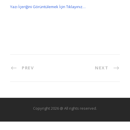
Yazı İçeriğini Görüntülemek İçin Tıklayınız…
PREV
NEXT
Copyright 2026 @ All rights reserved.