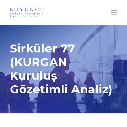
Sirküler 77
(KURGAN
Kuruluş
Gözetimli Analiz)